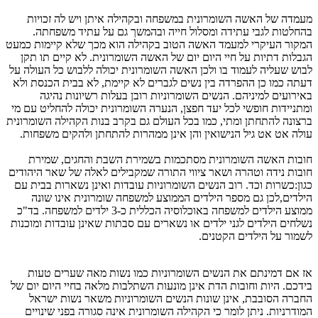
מעמדה של האשה השומרונית במשפחה ובקהילה איתן ויש לה זכויות
בהחלטות לגבי עתידה ומסלול חייה ובהמשך גם על עתיד משפחתה.
המקור העיקרי למעמד האשה הטוב בקהילה הוא מכך שלא קיימות כמעט
הגבלות דתיות על חיי היום יום של האשה השומרונית. לא קיים תו תקן
לבוש שעליה לעמוד בו ולכן האשה השומרונית יכולה ללבוש כל העולה על
דעתה כמו כן ההפרדה בין נשים לגברים לא קיימת, לא בבית הכנסת ולא
באירועים למיניהם. הנשים השומרוניות רובן בעלות רשיונות נהיגה
ומתניידות חופשי לכל יעד חפצן, הנערה השומרונית יכולה להחליט עם מי
ברצונה להתחתן ומתי, כמו בכל העולם גם בקרב בנות הקהילה השומרונית
עולה אט אט גיל הנישואין והן אינן ממהרות להתחתן ולהקים משפחות.
חובות האשה השומרונית מסתכמות בשמירת השבת והחגים, שמירת
חובות נידה וטהרה ושאר ציווי התורה שמקבילים לאלה של שאר היהודים
כגון:כשרות וכד. רוב הנשים השומרוניות עובדות ואינן נשארות בבית עם
הילדים,לכן גם מספר הילדים הממוצע למשפחה שומרונית אינו שונה
ממוצע הילדים למשפחה באוכלוסיה הכללית כ-3 ילדים למשפחה. בד"כ
נשלחים הילדים לגני ילדים או נשארים עם סבתות שאינן עובדות ומוכנות
לשמור על הילדים הקטנים.
אז אם דמינתם את הנשים השומרוניות כמו נשות מאה שערים טעות
בידכם. היות וחובות הדת אינן מונעות השתלבות מלאה בחיי היום יום של
החברה הסובבת, אינן שונות הנשים השומרוניות משאר נשות ישראל
המודרניות. ניתן לומר כי הקהילה השומרונית אינה סגורה בפני שינויים