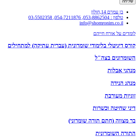
שליחה
בן עמרם 14,חולון
טלפון : 053-8862504, 054-7211876, 03-5502358
info@shomronim.co.il
לומדים על אורח חייהם
קורס דיגיטלי בלימודי שומרונית (עברית עתיקה) למתחילים
השומרונים בצה"ל
מנהגי אבלות
מנהג הנידה
זוגיות מעורבת
דיני שחיטה וכשרות
בר מצווה (חתם תורה שומרוני)
התורה השומרונית