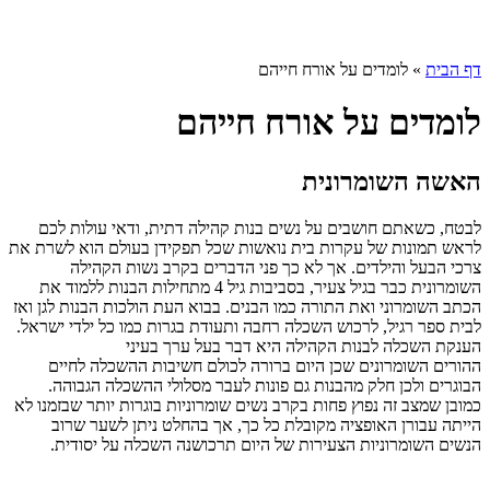
דף הבית
»
לומדים על אורח חייהם
לומדים על אורח חייהם
האשה השומרונית
לבטח, כשאתם חושבים על נשים בנות קהילה דתית, ודאי עולות לכם
לראש תמונות של עקרות בית נואשות שכל תפקידן בעולם הוא לשרת את
צרכי הבעל והילדים. אך לא כך פני הדברים בקרב נשות הקהילה
השומרונית כבר בגיל צעיר, בסביבות גיל 4 מתחילות הבנות ללמוד את
הכתב השומרוני ואת התורה כמו הבנים. בבוא העת הולכות הבנות לגן ואז
לבית ספר רגיל, לרכוש השכלה רחבה ותעודת בגרות כמו כל ילדי ישראל.
הענקת השכלה לבנות הקהילה היא דבר בעל ערך בעיני
ההורים השומרונים שכן היום ברורה לכולם חשיבות ההשכלה לחיים
הבוגרים ולכן חלק מהבנות גם פונות לעבר מסלולי ההשכלה הגבוהה.
כמובן שמצב זה נפוץ פחות בקרב נשים שומרוניות בוגרות יותר שבזמנו לא
הייתה עבורן האופציה מקובלת כל כך, אך בהחלט ניתן לשער שרוב
הנשים השומרוניות הצעירות של היום תרכושנה השכלה על יסודית.