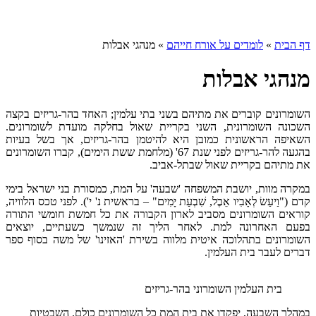
דף הבית
»
לומדים על אורח חייהם
»
מנהגי אבלות
מנהגי אבלות
השומרונים קוברים את מתיהם בשני בתי עלמין; האחד בהר-גריזים בקצה
השכונה השומרונית, השני בקריית שאול בחלקה מועדת לשומרונים.
השאיפה הראשונית כמובן היא להיטמן בהר-גריזים, אך בשל בעיות
בהגעה להר-גריזים לפני שנת 67' (מלחמת ששת הימים), קברו השומרונים
את מתיהם בקריית שאול שבתל-אביב.
במקרה מוות, יושבת המשפחה 'שבעה' על המת, כמסורת בני ישראל בימי
קדם ("וַיעַשׂ לְאָבִיו אֵבֶל, שִׁבְעַת יָמִים" – בראשית נ' י'). לפני טכס הלוויה,
קוראים השומרונים מסביב לארון הקבורה את כל חמשת חומשי התורה
בפעם האחרונה למת. לאחר הליך זה שנמשך כשעתיים, יוצאים
השומרונים בתהלוכה איטית מלווה בשירת 'האזינו' של משה בסוף ספר
דברים לעבר בית העלמין.
בית העלמין השומרוני בהר-גריזים
במהלך השבעה, יפקדו את בית המת כל השומרונים כולם. השבטיות