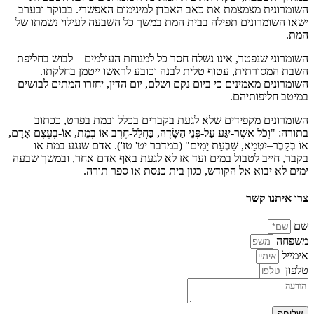
השומרונית מצמצמת את כאב האבדן למינימום האפשרי. בבוקר ובערב
ישאו השומרונים תפילה בבית המת במשך כל השבעה לעילוי נשמתו של
המת.
השומרוני שנפטר, אינו נשלח חסר כל למנוחת העולמים – לבוש בחליפת
השבת המסורתית, עטוף טלית לבנה וכובע לראשו ייטמן בחלקתו.
השומרונים מאמינים כי ביום נקם ושלם, יום הדין, יחזרו המתים לבושים
במיטב חליפותיהם.
השומרונים מקפידים שלא לגעת בקברים בכלל ובמת בפרט, ככתוב
בתורה: "וְכֹל אֲשֶׁר-יִגַּע עַל-פְּנֵי הַשָּׂדֶה, בַּחֲלַל-חֶרֶב אוֹ בְמֵת, אוֹ-בְעֶצֶם אָדָם,
אוֹ בְקָבֶר–יִטְמָא, שִׁבְעַת יָמִים" (במדבר יט' טז'). אדם שנגע במת או
בקבר, חייב לטבול במים ועד אז לא לגעת באף אדם אחר, ובמשך שבעה
ימים לא יבוא אל הקודש, כגון בית כנסת או ספר תורה.
צרו איתנו קשר
שם
משפחה
אימייל
טלפון
שליחה