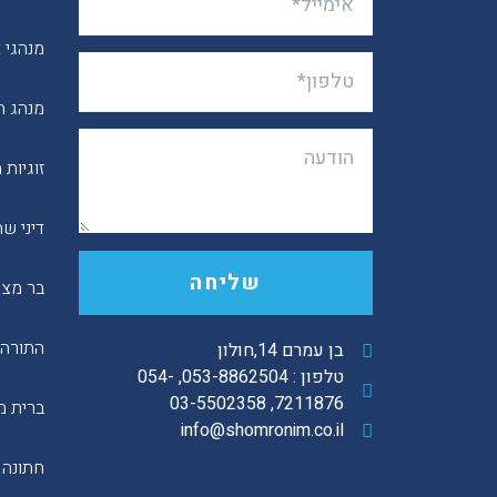
מנהגי 
מנהג ה
זוגיות
דיני ש
שליחה
בר מצו
התורה 
בן עמרם 14,חולון
טלפון : 053-8862504, 054-
7211876, 03-5502358
ברית מ
info@shomronim.co.il
חתונה 