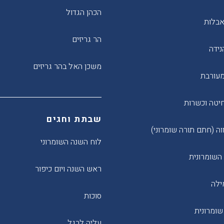
הכהן הגדול
אבלות
הר גריזים
נידה
משכן האל בהר גריזים
 מעורבת
חיטה וכשרות
שבתת וחגים
וה (חתם תורה שומרוני)
לוח השנה השומרוני
השומרונית
ראש השנה ויום כיפור
ילה
סוכות
שומרונית
עליה לרגל