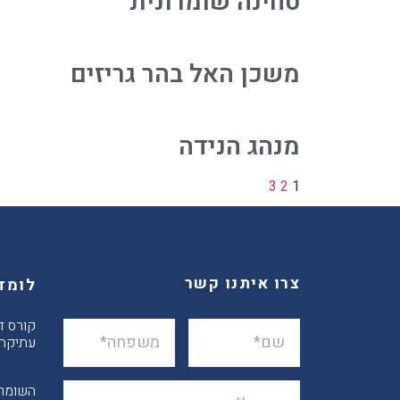
טחינה שומרונית
משכן האל בהר גריזים
מנהג הנידה
3
2
1
צרו איתנו קשר
לומד
קורס ד
עתיקה)
השומרו